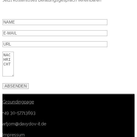
Jetzt kostenloses Beratungsgespräch vereinbaren
Groundingpage
+49 30-57713693
artjom@davydov-it.de
Impressum